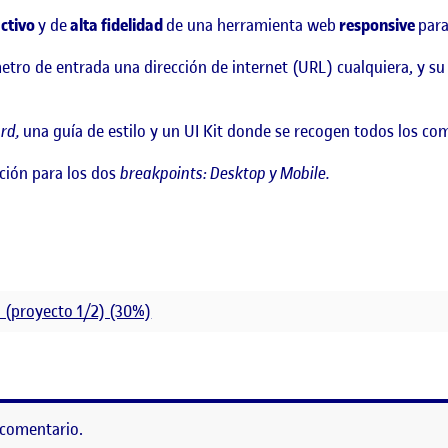
ctivo
y de
alta fidelidad
de una herramienta web
responsive
para
ro de entrada una dirección de internet (URL) cualquiera, y su f
rd,
una guía de estilo y un UI Kit donde se recogen todos los co
cción para los dos
breakpoints: Desktop y Mobile.
a (proyecto 1/2) (30%)
ACIÓN DE UNA INTERFAZ GRÁFICA (PROYECTO 1/2)
 comentario.