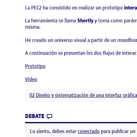
La PEC2 ha consistido en realizar un prototipo
intera
La herramienta se llama
Shortly
y toma como parámet
misma.
He creado un universo visual a partir de un
moodboa
A continuación se presentan los dos flujos de intera
Prototipo
Vídeo
02 Diseño y sistematización de una interfaz gráfic
CONTRIBUTION
0
EN PEC 2: DISEÑO Y SISTEMATIZ
DEBATE
Lo siento, debes estar
conectado
para publicar un