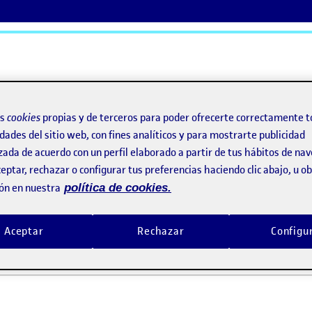
ActiFolios
Ay
os
cookies
propias y de terceros para poder ofrecerte correctamente t
dades del sitio web, con fines analíticos y para mostrarte publicidad
zada de acuerdo con un perfil elaborado a partir de tus hábitos de na
ación de una interfaz gráfica (proyecto 1/2)
eptar, rechazar o configurar tus preferencias haciendo clic abajo, u 
ón en nuestra
política de cookies.
zación de una interfaz gráfica (pro
Aceptar
Rechazar
Configu
matización de una interfaz gráfica (proyecto 1/2)