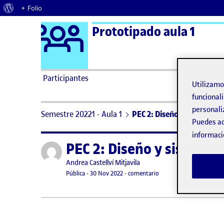
Acerca de WordPress
+ Folio
Logo Ágora
Prototipado aula 1
Saltar al contenido
Participantes
Utilizam
funcionali
personali
Semestre 20221 - Aula 1
PEC 2: Diseño y sistematiz
Puedes ac
informaci
PEC 2: Diseño y sistemati
Publicado por
Publicado por
Andrea Castellví Mitjavila
Visibilidad:
Fecha de publicación
en PEC 2: Diseño y siste
Pública
-
30 Nov 2022
-
comentario