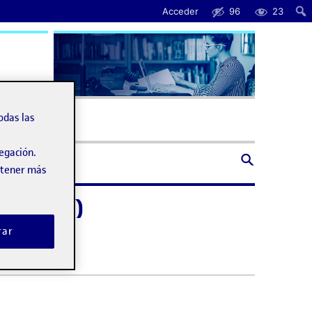
Acceder
96
23
uda
odas las
vegación.
obtener más
yecto 1/2)
rar