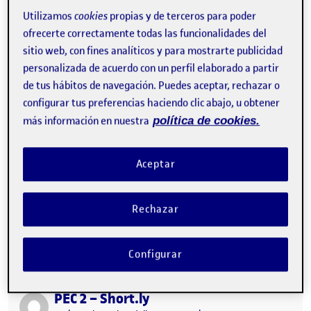
Visibilidad:
Fecha de publicación
4 diciembre, 2022 9:34 pm
en Pec 2 – Short.ly
Pública
-
4 Dic 2022
-
comentario
Utilizamos
cookies
propias y de terceros para poder
ofrecerte correctamente todas las funcionalidades del
sitio web, con fines analíticos y para mostrarte publicidad
personalizada de acuerdo con un perfil elaborado a partir
de tus hábitos de navegación. Puedes aceptar, rechazar o
configurar tus preferencias haciendo clic abajo, u obtener
más información en nuestra
política de cookies.
Aceptar
Hola, La Pec 2 consistía en desarrollar un prototipo para una
Rechazar
aplicación responsive de acortamiento de enlaces llamada
Short.ly Lo primero que…
Configurar
PEC 2 – Short.ly
Publicado por