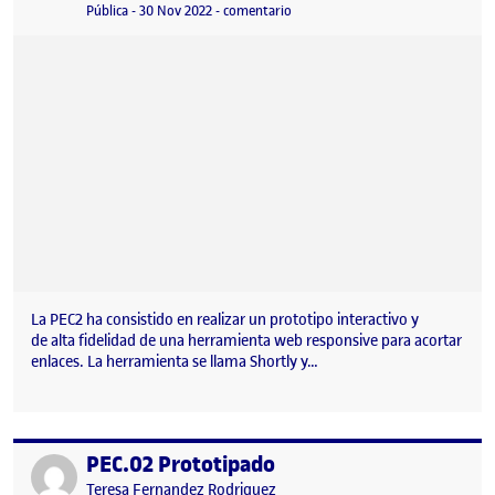
Visibilidad:
Fecha de publicación
en PEC 2: Diseño y sistematización
Pública
-
30 Nov 2022
-
comentario
La PEC2 ha consistido en realizar un prototipo interactivo y
de alta fidelidad de una herramienta web responsive para acortar
enlaces. La herramienta se llama Shortly y…
PEC.02 Prototipado
Publicado por
Publicado por
Teresa Fernandez Rodriguez