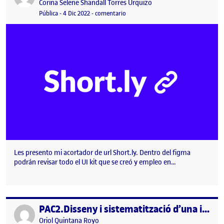
Publicado por
Corina Selene Shandall Torres Urquizo
Visibilidad:
Fecha de publicación
4 diciembre, 2022 5:17 pm
en PEC 2 – Short.ly
Pública
-
4 Dic 2022
-
comentario
Les presento mi acortador de url Short.ly. Dentro del figma
podrán revisar todo el UI kit que se creó y empleo en…
PAC2.Disseny i sistematització d’una interfície gràfica – Oriol Quintana Royo
Publicado por
Publicado por
Oriol Quintana Royo