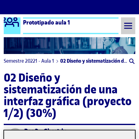
Logo Ágora
Prototipado aula 1
Saltar al contenido
Semestre 20221 - Aula 1
02 Diseño y sistematización de una interfaz gráfica (proyecto 1/2) (30%)
02 Diseño y
sistematización de una
interfaz gráfica (proyecto
1/2) (30%)
Pec 2 – Short.ly
Publicado por
Publicado por
Paula Pérez Expósito