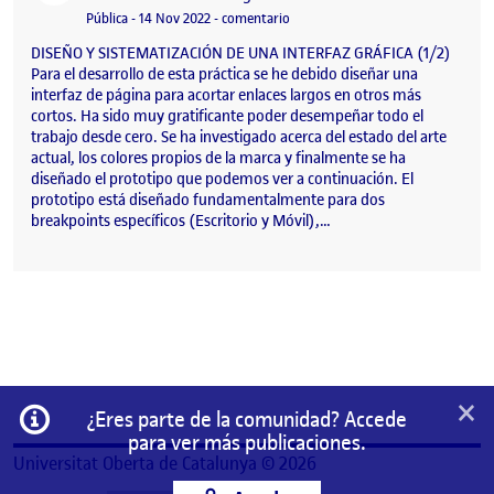
Visibilidad:
Fecha de publicación
14 noviembre, 2022 7:23 pm
en PEC.02 Prototipado
Pública
-
14 Nov 2022
-
comentario
DISEÑO Y SISTEMATIZACIÓN DE UNA INTERFAZ GRÁFICA (1/2)
Para el desarrollo de esta práctica se he debido diseñar una
interfaz de página para acortar enlaces largos en otros más
cortos. Ha sido muy gratificante poder desempeñar todo el
trabajo desde cero. Se ha investigado acerca del estado del arte
actual, los colores propios de la marca y finalmente se ha
diseñado el prototipo que podemos ver a continuación. El
prototipo está diseñado fundamentalmente para dos
breakpoints específicos (Escritorio y Móvil),…
×
Información
¿Eres parte de la comunidad? Accede
para ver más publicaciones.
Universitat Oberta de Catalunya © 2026