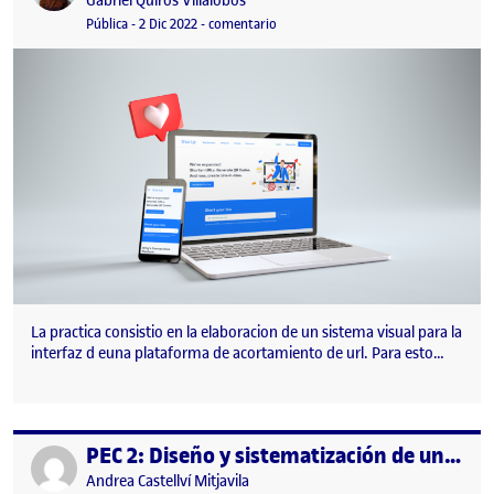
Gabriel Quiros Villalobos
Visibilidad:
Fecha de publicación
en Diseño y sistematización de una in
Pública
-
2 Dic 2022
-
comentario
La practica consistio en la elaboracion de un sistema visual para la
interfaz d euna plataforma de acortamiento de url. Para esto…
PEC 2: Diseño y sistematización de una interfaz gráfica (proyecto 1/2)
Publicado por
Publicado por
Andrea Castellví Mitjavila