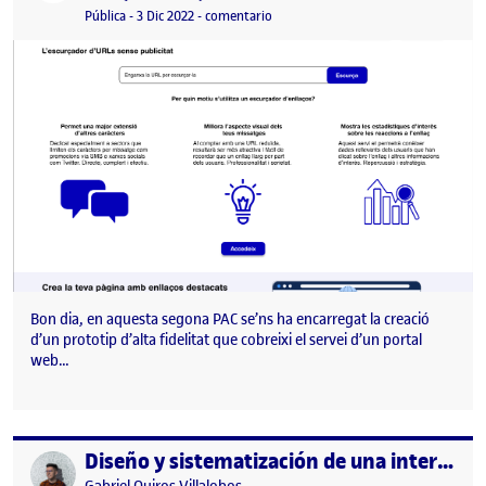
Visibilidad:
Fecha de publicación
3 diciembre, 2022 11:11 am
en PAC2.Disseny i sistematització d’u
Pública
-
3 Dic 2022
-
comentario
Bon dia, en aquesta segona PAC se’ns ha encarregat la creació
d’un prototip d’alta fidelitat que cobreixi el servei d’un portal
web…
Diseño y sistematización de una interfaz gráfica
Publicado por
Publicado por