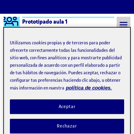
Logo Ágora
Prototipado aula 1
Saltar al contenido
Utilizamos
cookies
propias y de terceros para poder
ofrecerte correctamente todas las funcionalidades del
sitio web, con fines analíticos y para mostrarte publicidad
Semestre 20221 - Aula 1
31 Diciembre, 2022
personalizada de acuerdo con un perfil elaborado a partir
31 Diciembre, 2022
de tus hábitos de navegación. Puedes aceptar, rechazar o
configurar tus preferencias haciendo clic abajo, u obtener
más información en nuestra
política de cookies.
PAC3.Disseny Centrat en l’Usuari en els objectes quotidians
Publicado por
Publicado por
Oriol Quintana Royo
Visibilidad:
Fecha de publicación
31 diciembre, 2022 10:50 am
en PAC3.Disseny Centrat en l’Usuari 
Pública
-
31 Dic 2022
-
comentario
Aceptar
Rechazar