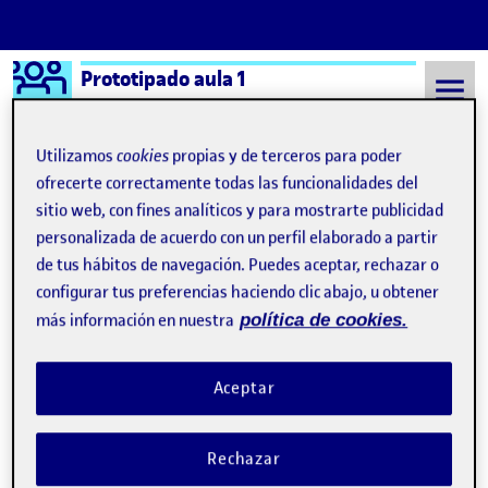
Logo Ágora
Prototipado aula 1
Saltar al contenido
Utilizamos
cookies
propias y de terceros para poder
ofrecerte correctamente todas las funcionalidades del
sitio web, con fines analíticos y para mostrarte publicidad
Semestre 20221 - Aula 1
10 Enero, 2023
personalizada de acuerdo con un perfil elaborado a partir
10 Enero, 2023
de tus hábitos de navegación. Puedes aceptar, rechazar o
configurar tus preferencias haciendo clic abajo, u obtener
más información en nuestra
política de cookies.
PEC 3 – Diseño Centrado en el Usuario en
Publicado por
los objetos cotidianos
Aceptar
Publicado por
Paula Pérez Expósito
Visibilidad:
Fecha de publicación
10 enero, 2023 10:03 pm
en PEC 3 – Diseño Centrado en el Usu
Pública
-
10 Ene 2023
-
comentario
Rechazar
CONTRIBUTION
0
EN PEC 3 – DISEÑO CENTRADO EN EL USU
DEBATE