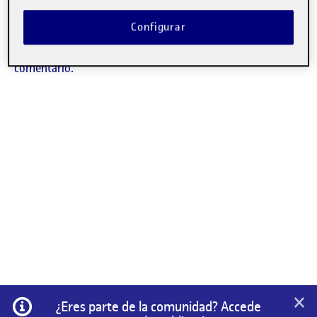
No hay comentarios.
Configurar
Lo siento, debes estar
conectado
para publicar un
comentario.
×
Información
¿Eres parte de la comunidad? Accede