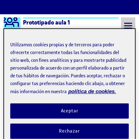
Logo Ágora
Prototipado aula 1
Saltar al contenido
Utilizamos
cookies
propias y de terceros para poder
ofrecerte correctamente todas las funcionalidades del
sitio web, con fines analíticos y para mostrarte publicidad
Semestre 20221 - Aula 1
29 Diciembre, 2022
personalizada de acuerdo con un perfil elaborado a partir
29 Diciembre, 2022
de tus hábitos de navegación. Puedes aceptar, rechazar o
configurar tus preferencias haciendo clic abajo, u obtener
más información en nuestra
política de cookies.
Diseño Centrado en el Usuario en los objetos cotidianos
Publicado por
Publicado por
Gabriel Quiros Villalobos
Visibilidad:
Fecha de publicación
29 diciembre, 2022 6:01 am
en Diseño Centrado en el Usuario en
Pública
-
29 Dic 2022
-
comentario
Aceptar
Rechazar