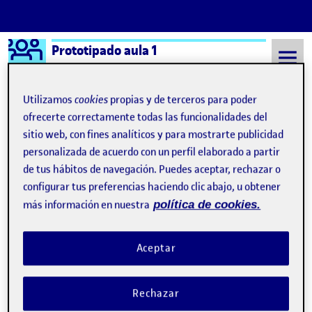
Logo Ágora
Prototipado aula 1
Saltar al contenido
Utilizamos
cookies
propias y de terceros para poder
ofrecerte correctamente todas las funcionalidades del
sitio web, con fines analíticos y para mostrarte publicidad
Semestre 20221 - Aula 1
29 Octubre, 2022
personalizada de acuerdo con un perfil elaborado a partir
29 Octubre, 2022
de tus hábitos de navegación. Puedes aceptar, rechazar o
configurar tus preferencias haciendo clic abajo, u obtener
más información en nuestra
política de cookies.
Deconstrucción de una interfaz gráfica
Publicado por
Publicado por
Gabriel Quiros Villalobos
Visibilidad:
Fecha de publicación
29 octubre, 2022 7:02 pm
en Deconstrucción de una interfaz g
Pública
-
29 Oct 2022
-
comentario
Aceptar
Rechazar