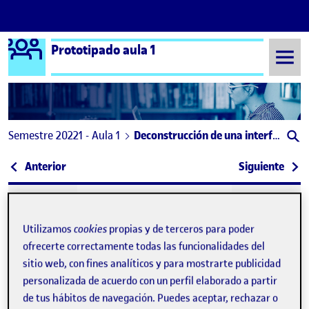
Logo Ágora
Prototipado aula 1
Saltar al contenido
Semestre 20221 - Aula 1
Deconstrucción de una interfaz gráfica
Navegación de entradas
: PEC 1: Deconstrucción de una interfaz gráfica
: Dec
Anterior
Siguiente
Utilizamos
cookies
propias y de terceros para poder
ofrecerte correctamente todas las funcionalidades del
sitio web, con fines analíticos y para mostrarte publicidad
personalizada de acuerdo con un perfil elaborado a partir
de tus hábitos de navegación. Puedes aceptar, rechazar o
Publicado por