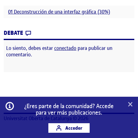
01 Deconstrucción de una interfaz gráfica (30%)
CONTRIBUTION
0
EN DECONSTRUCCIÓN DE UNA INTERFAZ G
DEBATE
Lo siento, debes estar
conectado
para publicar un
comentario.
×
Información
¿Eres parte de la comunidad? Accede
para ver más publicaciones.
Universitat Oberta de Catalunya © 2026
Acceder