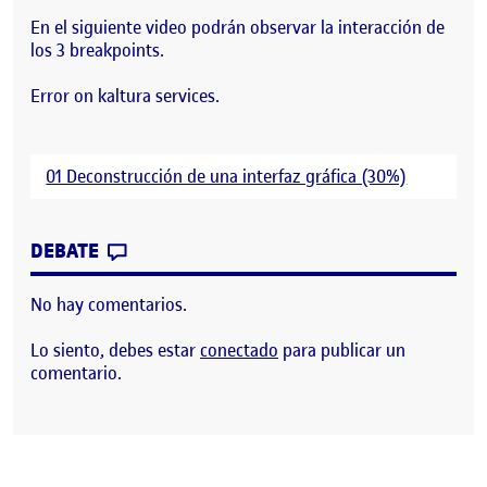
En el siguiente video podrán observar la interacción de
los 3 breakpoints.
Error on kaltura services.
01 Deconstrucción de una interfaz gráfica (30%)
CONTRIBUTION
0
EN DECONSTRUCCIÓN DE UNA INTERFAZ
DEBATE
No hay comentarios.
Lo siento, debes estar
conectado
para publicar un
comentario.