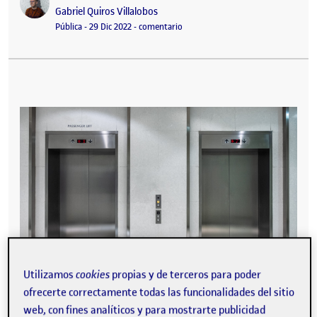
Publicado por
Gabriel Quiros Villalobos
Visibilidad:
Fecha de publicación
29 diciembre, 2022 6:01 am
en Diseño Centrado en el Usuario en
Pública
-
29 Dic 2022
-
comentario
Utilizamos
cookies
propias y de terceros para poder
ofrecerte correctamente todas las funcionalidades del sitio
web, con fines analíticos y para mostrarte publicidad