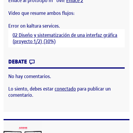
Enlace al prototipo m´´ovil:
Enlace 2
Video que resume ambos flujos:
Error on kaltura services.
02 Diseño y sistematización de una interfaz gráfica
(proyecto 1/2) (30%)
CONTRIBUTION
0
EN DISEÑO Y SISTEMATIZACIÓN DE UNA
DEBATE
No hay comentarios.
Lo siento, debes estar
conectado
para publicar un
comentario.