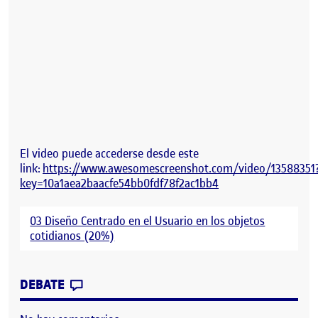
El video puede accederse desde este
link:
https://www.awesomescreenshot.com/video/13588351
key=10a1aea2baacfe54bb0fdf78f2ac1bb4
03 Diseño Centrado en el Usuario en los objetos
cotidianos (20%)
CONTRIBUTION
0
EN DISEÑO CENTRADO EN EL USUARIO E
DEBATE