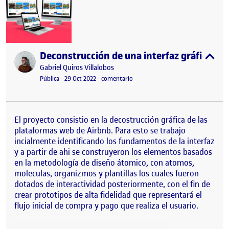
Deconstrucción de una interfaz gráfica
Publicado por
expa
Publicado por
Gabriel Quiros Villalobos
Visibilidad:
Fecha de publicación
29 octubre, 2022 7:02 pm
en Deconstrucción de una interfaz g
Pública
-
29 Oct 2022
-
comentario
El proyecto consistio en la decostrucción gráfica de las
plataformas web de Airbnb. Para esto se trabajo
incialmente identificando los fundamentos de la interfaz
y a partir de ahi se construyeron los elementos basados
en la metodología de diseño átomico, con atomos,
moleculas, organizmos y plantillas los cuales fueron
dotados de interactividad posteriormente, con el fin de
crear prototipos de alta fidelidad que representará el
flujo inicial de compra y pago que realiza el usuario.