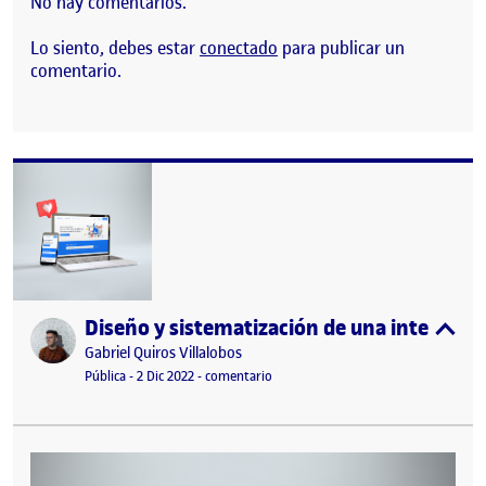
No hay comentarios.
Lo siento, debes estar
conectado
para publicar un
comentario.
Diseño y sistematización de una interfaz g
Publicado por
expa
Publicado por
Gabriel Quiros Villalobos
Visibilidad:
Fecha de publicación
en Diseño y sistematización de una in
Pública
-
2 Dic 2022
-
comentario